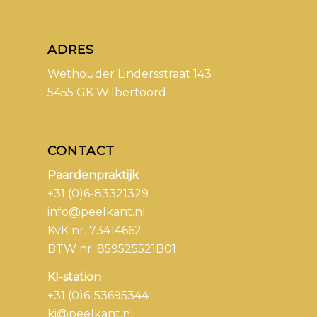
ADRES
Wethouder Lindersstraat 143
5455 GK Wilbertoord
CONTACT
Paardenpraktijk
+31 (0)6-83321329
info@peelkant.nl
KvK nr. 73414662
BTW nr. 859525521B01
KI-station
+31 (0)6-53695344
ki@peelkant.nl