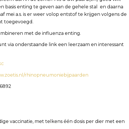
n basis enting te geven aan de gehele stal en daarna
af mei a.s. is er weer volop entstof te krijgen volgens de
cht toegevoegd.
mbineren met de influenza enting.
t via onderstaande link een leerzaam en interessant
kc
ww.zoetis.nl/rhinopneumoniebijpaarden
46892
ige vaccinatie, met telkens één dosis per dier met een