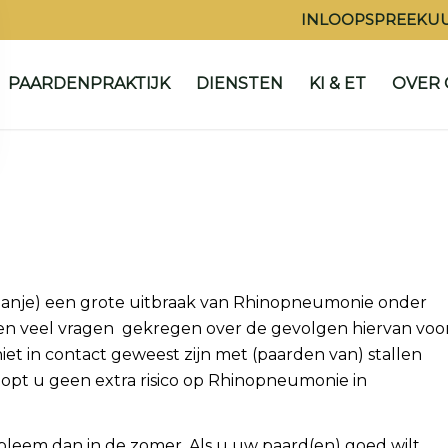
INLOOPSPREEKUU
PAARDENPRAKTIJK
DIENSTEN
KI & ET
OVER 
(Spanje) een grote uitbraak van Rhinopneumonie onder
en veel vragen gekregen over de gevolgen hiervan voo
et in contact geweest zijn met (paarden van) stallen
oopt u geen extra risico op Rhinopneumonie in
bleem dan in de zomer. Als u uw paard(en) goed wilt