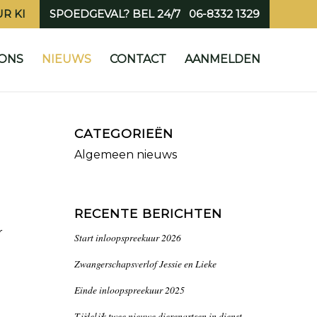
R KI
SPOEDGEVAL? BEL 24/7 06-8332 1329
ONS
NIEUWS
CONTACT
AANMELDEN
CATEGORIEËN
Algemeen nieuws
RECENTE BERICHTEN
r
Start inloopspreekuur 2026
Zwangerschapsverlof Jessie en Lieke
Einde inloopspreekuur 2025
Tijdelijk twee nieuwe dierenartsen in dienst