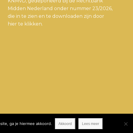
KNMvD, gedeponeerd bij de Rechtbank
Midden Nederland onder nummer 23/2026,
die in te zien en te downloaden zijn door
hier
te klikken.
ite, ga je hiermee akkoord.
Akkoord
Lees meer