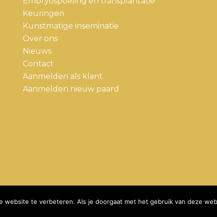
Embryospoeling en transplantatie
Keuringen
Kunstmatige inseminatie
Over ons
Nieuws
Contact
Aanmelden als klant
Aanmelden nieuw paard
 website te verbeteren. Als je doorgaat met het gebruik van deze webs
Copyright De Peelkant • Website door
Newmore