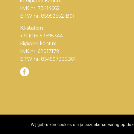
info@peelkant.nl
KvK nr. 73414662
BTW nr. 859525521B01
KI-station
+31 (0)6-53695344
ki@peelkant.nl
KvK nr. 62017179
BTW nr. 854597335B01
Wij gebruiken cookies om je bezoekerservaring op deze
© 